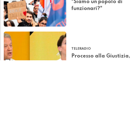
"Siamo un popolo di
funzionari?"
TELERADIO
Processo alla Giustizia,
scontro in diretta tra
Galfetti e Gendotti
TELERADIO
Questa sera a Matrioska:
"Processo alla Giustizia"