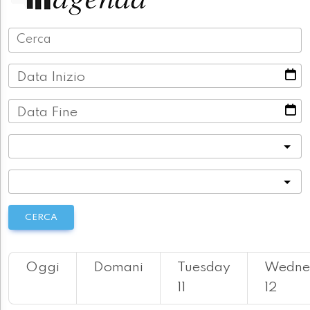
Data Inizio
Data Fine
Categoria
Località
CERCA
Oggi
Domani
Tuesday
Wedne
11
12