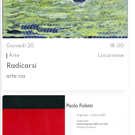
Giovedì 20
18.00
Arte
Locarnese
Radicarsi
arte:ria