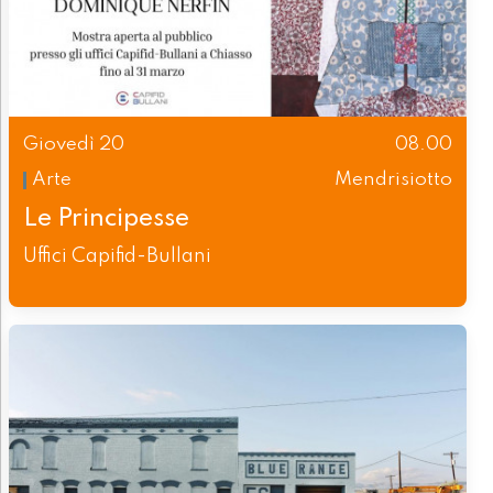
Giovedì 20
08.00
Arte
Mendrisiotto
Le Principesse
Uffici Capifid-Bullani