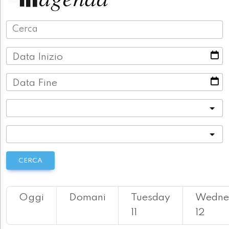
Data Inizio
Data Fine
Categoria
Località
CERCA
Oggi
Domani
Tuesday
Wedne
11
12