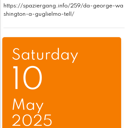
https://spaziergang.info/259/da-george-wa
shington-a-guglielmo-tell/
Saturday
10
May
2025