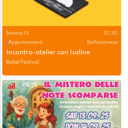
Sabato 13
10.30
Appuntamenti
Bellinzonese
Incontro-atelier con Isaline
Babel Festival