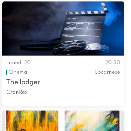
Lunedì 20
20.30
Cinema
Locarnese
The lodger
GranRex