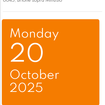
6645, Brione sopra Minusio
Monday
20
October
2025