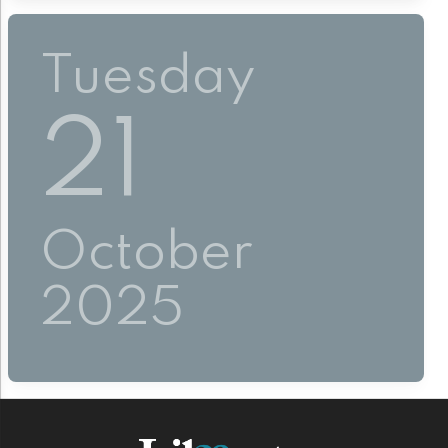
Tuesday
21
October
2025