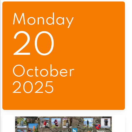
Monday
20
October
2025