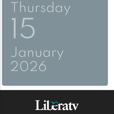
Thursday
15
January
2026