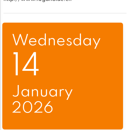
Wednesday
14
January
2026