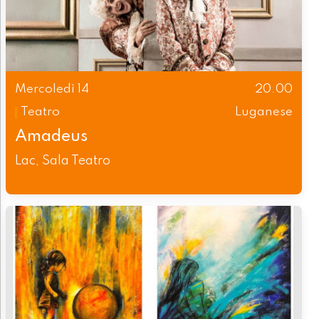
Mercoledì 14
20.00
Teatro
Luganese
Amadeus
Lac, Sala Teatro