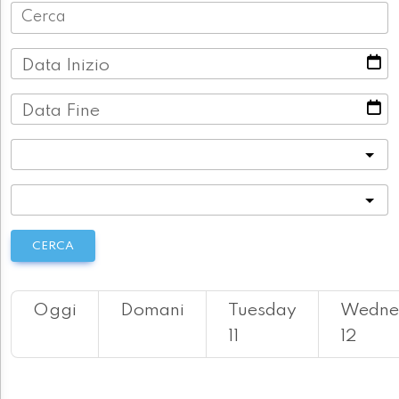
Data Inizio
Data Fine
Categoria
Località
CERCA
Oggi
Domani
Tuesday
Wedne
11
12