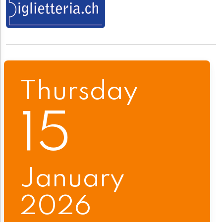
Thursday
15
January
2026