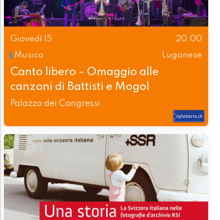
Giovedì 15
20.00
Musica
Luganese
Canto libero - Omaggio alle
canzoni di Battisti e Mogol
Palazzo dei Congressi