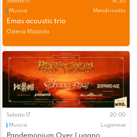
Sabato 17
18.30
Musica
Mendrisiotto
Emas acoustic trio
Osteria Mazzola
Sabato 17
20.00
Musica
Luganese
Pandemonium Over Lugano