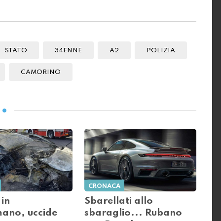
STATO
34ENNE
A2
POLIZIA
CAMORINO
CRONACA
in
Sbarellati allo
ano, uccide
sbaraglio... Rubano