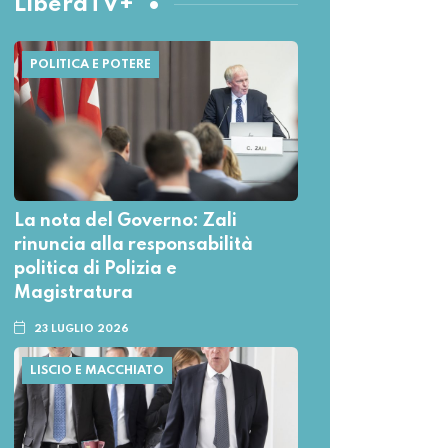
LiberaTV+
POLITICA E POTERE
La nota del Governo: Zali
rinuncia alla responsabilità
politica di Polizia e
Magistratura
23 LUGLIO 2026
LISCIO E MACCHIATO