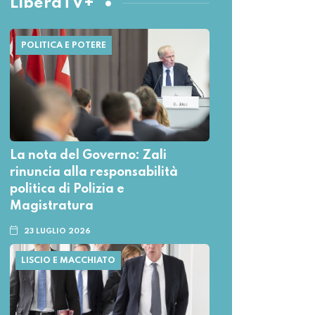
LiberaTV+
POLITICA E POTERE
La nota del Governo: Zali
rinuncia alla responsabilità
politica di Polizia e
Magistratura
23 LUGLIO 2026
LISCIO E MACCHIATO