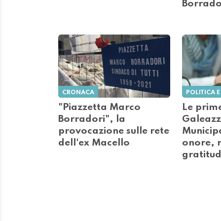
Borrado
CRONACA
POLITICA E
"Piazzetta Marco
Le prime
Borradori", la
Galeazz
provocazione sulle rete
Municip
dell'ex Macello
onore, r
gratitud