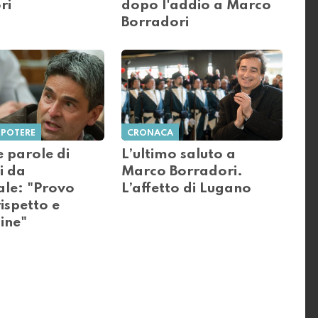
ri
dopo l'addio a Marco
Borradori
 POTERE
CRONACA
 parole di
L’ultimo saluto a
i da
Marco Borradori.
ale: "Provo
L’affetto di Lugano
ispetto e
ine"