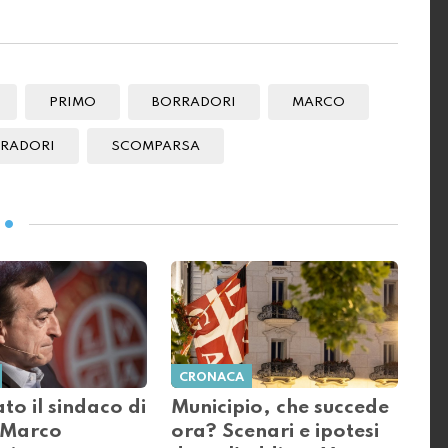
PRIMO
BORRADORI
MARCO
RADORI
SCOMPARSA
CRONACA
to il sindaco di
Municipio, che succede
 Marco
ora? Scenari e ipotesi