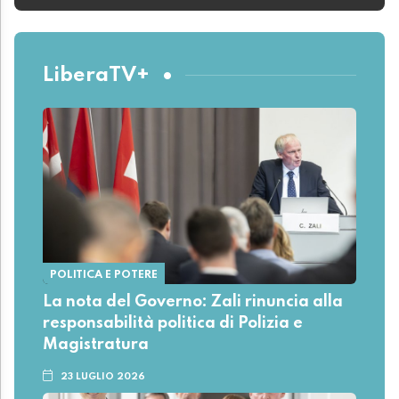
LiberaTV+
POLITICA E POTERE
La nota del Governo: Zali rinuncia alla
responsabilità politica di Polizia e
Magistratura
23 LUGLIO 2026