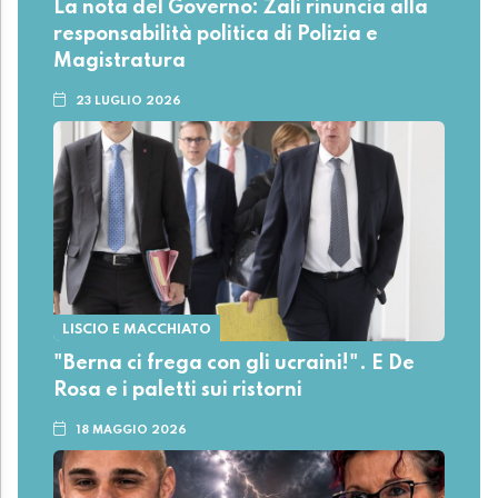
La nota del Governo: Zali rinuncia alla
responsabilità politica di Polizia e
Magistratura
23 LUGLIO 2026
LISCIO E MACCHIATO
"Berna ci frega con gli ucraini!". E De
Rosa e i paletti sui ristorni
18 MAGGIO 2026