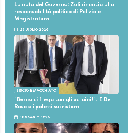
La nota del Governo: Zali rinuncia alla
responsabilità politica di Polizia e
Magistratura
23 LUGLIO 2026
LISCIO E MACCHIATO
"Berna ci frega con gli ucraini!". E De
Rosa e i paletti sui ristorni
18 MAGGIO 2026