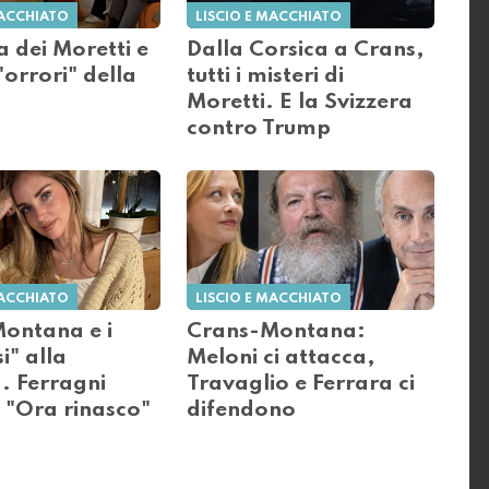
MACCHIATO
LISCIO E MACCHIATO
a dei Moretti e
Dalla Corsica a Crans,
 "orrori" della
tutti i misteri di
Moretti. E la Svizzera
contro Trump
MACCHIATO
LISCIO E MACCHIATO
ontana e i
Crans-Montana:
i" alla
Meloni ci attacca,
. Ferragni
Travaglio e Ferrara ci
 "Ora rinasco"
difendono