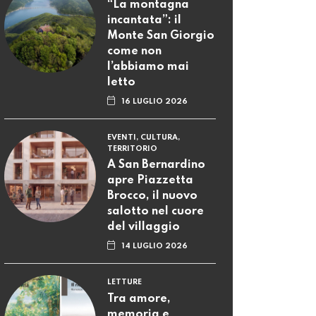
“La montagna
incantata”: il
Monte San Giorgio
come non
l’abbiamo mai
letto
16 LUGLIO 2026
EVENTI, CULTURA,
TERRITORIO
A San Bernardino
apre Piazzetta
Brocco, il nuovo
salotto nel cuore
del villaggio
14 LUGLIO 2026
LETTURE
Tra amore,
memoria e