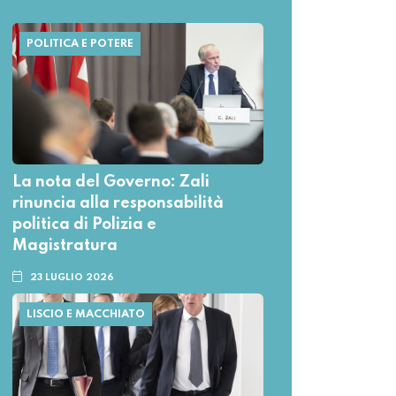
POLITICA E POTERE
La nota del Governo: Zali
rinuncia alla responsabilità
politica di Polizia e
Magistratura
23 LUGLIO 2026
LISCIO E MACCHIATO