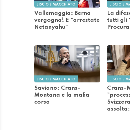
LISCIO E MACCHIATO
LISCIO E 
Vallemaggia: Berna
La difes
vergogna! E "arrestate
tutti gli
Netanyahu"
Procura
LISCIO E MACCHIATO
LISCIO E 
Saviano: Crans-
Crans-M
Montana e la mafia
"process
corsa
Svizzera
assolta: