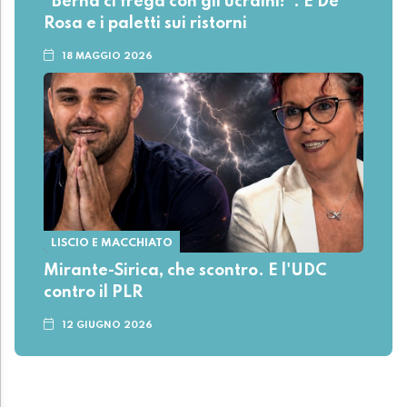
"Berna ci frega con gli ucraini!". E De
Rosa e i paletti sui ristorni
18 MAGGIO 2026
LISCIO E MACCHIATO
Mirante-Sirica, che scontro. E l'UDC
contro il PLR
12 GIUGNO 2026