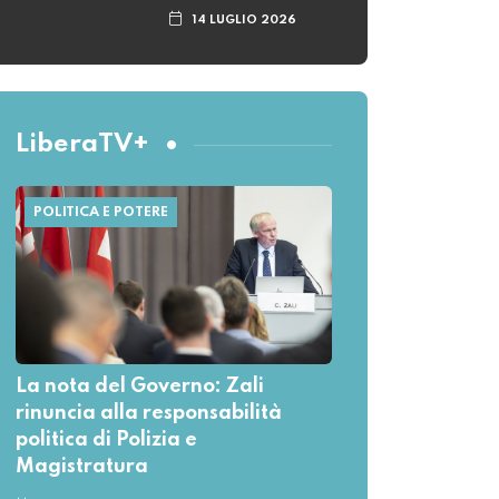
14 LUGLIO 2026
LiberaTV+
POLITICA E POTERE
La nota del Governo: Zali
rinuncia alla responsabilità
politica di Polizia e
Magistratura