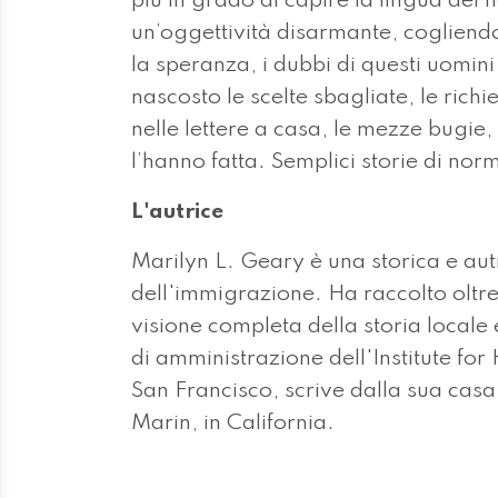
più in grado di capire la lingua dei n
un’oggettività disarmante, cogliendo 
la speranza, i dubbi di questi uomini
nascosto le scelte sbagliate, le richies
nelle lettere a casa, le mezze bugie, 
l’hanno fatta. Semplici storie di no
L'autrice
Marilyn L. Geary è una storica e autr
dell'immigrazione. Ha raccolto oltre 
visione completa della storia locale e
di amministrazione dell'Institute for 
San Francisco, scrive dalla sua casa
Marin, in California.