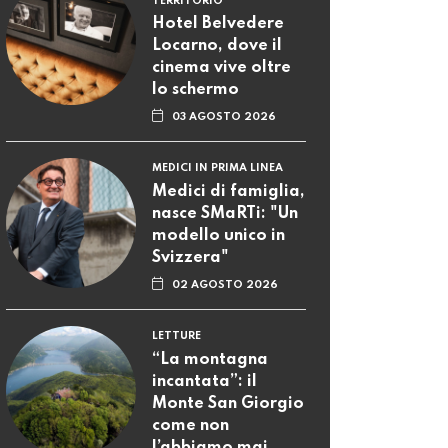
TERRITORIO
Hotel Belvedere
Locarno, dove il
cinema vive oltre
lo schermo
03 AGOSTO 2026
MEDICI IN PRIMA LINEA
Medici di famiglia,
nasce SMaRTi: "Un
modello unico in
Svizzera"
02 AGOSTO 2026
LETTURE
“La montagna
incantata”: il
Monte San Giorgio
come non
l’abbiamo mai