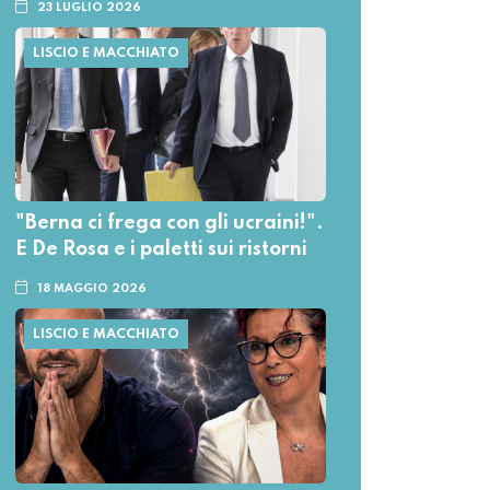
23 LUGLIO 2026
LISCIO E MACCHIATO
"Berna ci frega con gli ucraini!".
E De Rosa e i paletti sui ristorni
18 MAGGIO 2026
LISCIO E MACCHIATO