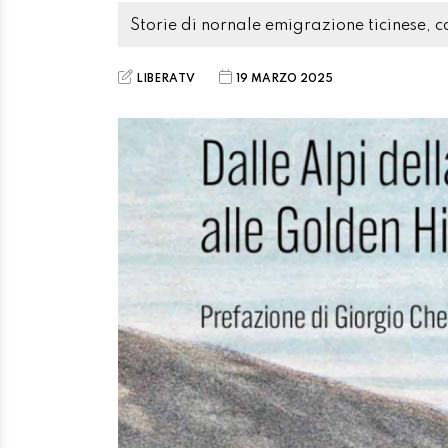
Storie di nornale emigrazione ticinese, c
LIBERATV
19 MARZO 2025