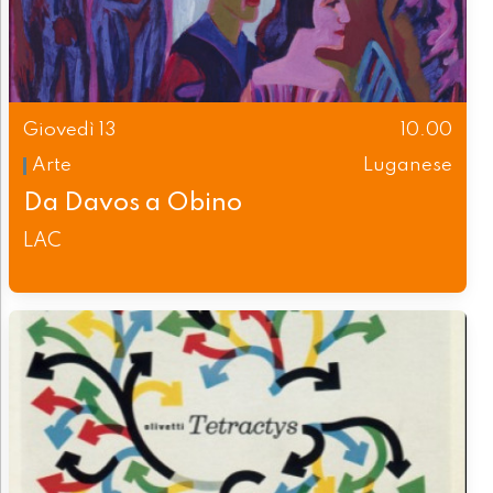
Giovedì 13
10.00
Arte
Luganese
Da Davos a Obino
LAC