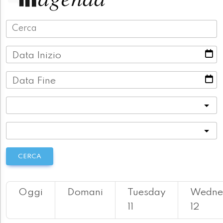
Data Inizio
Data Fine
Categoria
Località
CERCA
Oggi
Domani
Tuesday
Wedne
11
12