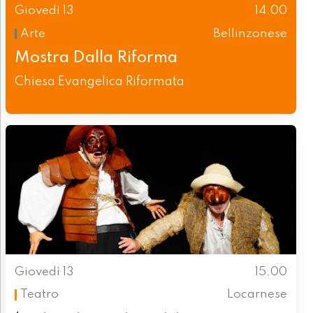
Giovedì 13
14.00
Arte
Bellinzonese
Mostra Dalla Riforma
Chiesa Evangelica Riformata
Giovedì 13
15.00
Teatro
Locarnese