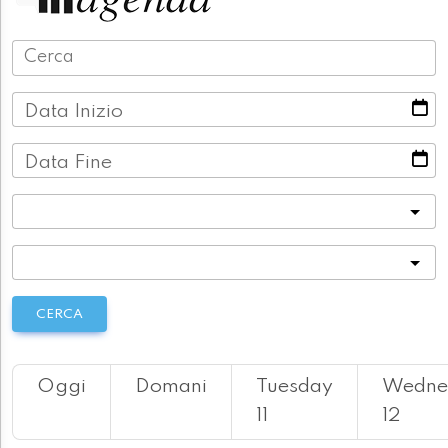
Data Inizio
Data Fine
Categoria
Località
CERCA
Oggi
Domani
Tuesday
Wedne
11
12