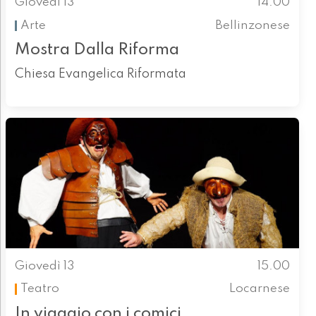
Giovedì 13
14.00
Arte
Bellinzonese
Mostra Dalla Riforma
Chiesa Evangelica Riformata
Giovedì 13
15.00
Teatro
Locarnese
In viaggio con i comici