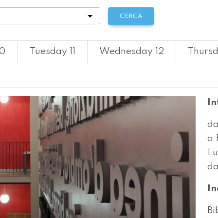
tà
CERCA
10
Tuesday 11
Wednesday 12
Thursd
In
da
a 
Lu
da
In
Bi