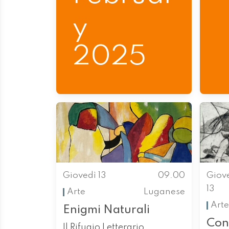
y
2025
Giovedì 13
09.00
Giov
13
Arte
Luganese
Arte
Enigmi Naturali
Con
Il Rifugio Letterario