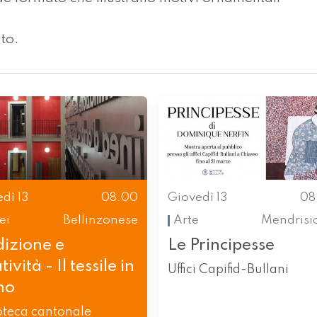
to.
dì 13
08.00
Giovedì 13
08
ei
Bellinzonese
Arte
Mendrisi
dizione e
Le Principesse
tività - Il tessile in
Uffici Capifid-Bullani
no
oteca cantonale