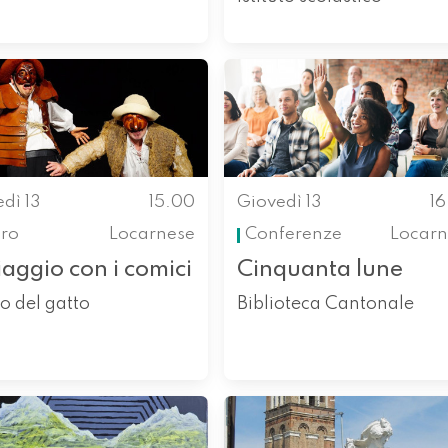
dì 13
15.00
Giovedì 13
1
tro
Locarnese
Conferenze
Locarn
iaggio con i comici
Cinquanta lune
o del gatto
Biblioteca Cantonale