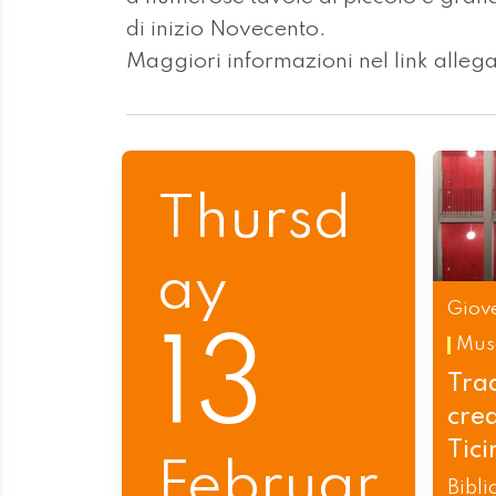
di inizio Novecento.
Maggiori informazioni nel link allega
Thursd
ay
Giove
13
Mus
Tra
crea
Tici
Februar
Bibli