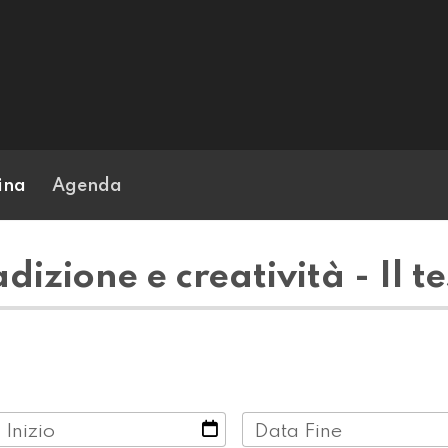
ina
Agenda
izione e creatività - Il tes
 Inizio
Data Fine