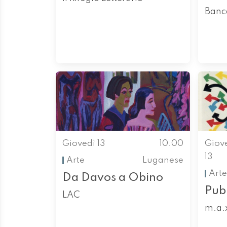
Banca
Giovedì 13
10.00
Giov
13
Arte
Luganese
Arte
Da Davos a Obino
Pubb
LAC
m.a.