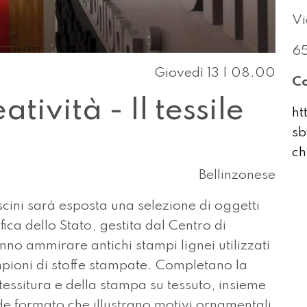
Vi
65
Giovedì 13 | 08.00
Co
tività - Il tessile
ht
s
ch
Bellinzonese
cini sarà esposta una selezione di oggetti
ica dello Stato, gestita dal Centro di
anno ammirare antichi stampi lignei utilizzati
mpioni di stoffe stampate. Completano la
tessitura e della stampa su tessuto, insieme
e formato che illustrano motivi ornamentali