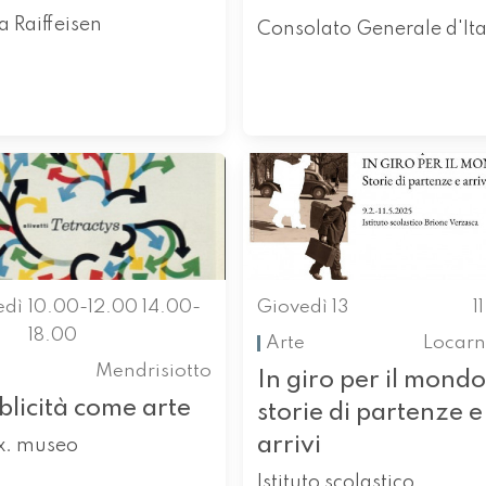
 Raiffeisen
Consolato Generale d'Ita
edì
10.00-12.00 14.00-
Giovedì 13
1
18.00
Arte
Locarn
Mendrisiotto
In giro per il mondo
licità come arte
storie di partenze e
arrivi
x. museo
Istituto scolastico