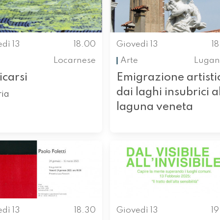
dì 13
18.00
Giovedì 13
1
Locarnese
Arte
Lugan
icarsi
Emigrazione artisti
dai laghi insubrici a
ria
laguna veneta
dì 13
18.30
Giovedì 13
1