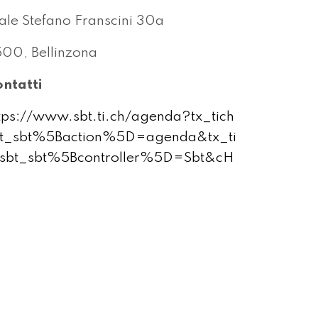
ale Stefano Franscini 30a
00, Bellinzona
ntatti
tps://www.sbt.ti.ch/agenda?tx_tich
bt_sbt%5Baction%5D=agenda&tx_ti
sbt_sbt%5Bcontroller%5D=Sbt&cH