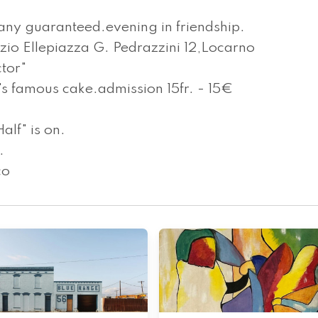
any guaranteed.evening in friendship.
io Ellepiazza G. Pedrazzini 12,Locarno
ctor"
s famous cake.admission 15fr. - 15€
alf" is on.
.
co