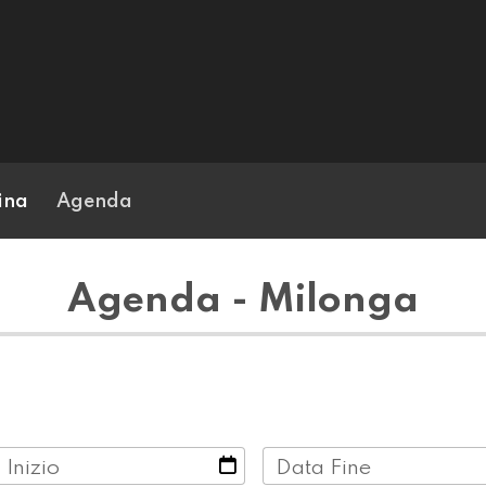
ina
Agenda
Agenda - Milonga
 Inizio
Data Fine