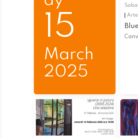
ay
Saba
15
Arte
Blu
Canv
March
2025