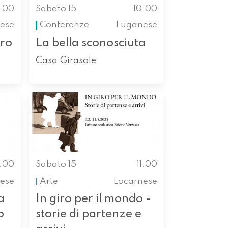
0.00
Sabato 15
10.00
ese
Conferenze
Luganese
oro
La bella sconosciuta
Casa Girasole
0.00
Sabato 15
11.00
ese
Arte
Locarnese
a
In giro per il mondo -
o
storie di partenze e