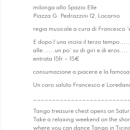
milonga allo Spazio Elle
Piazza G. Pedrazzini 12, Locarno
regia musicale a cura di Francesco “
E dopo l'una inizia il terzo tempo...
alle......un po' su di giri e di eros....
entrata 15fr – 15€
consumazione a piacere e la famosa 
Un caro saluto Francesco e Loredan
_________________________
Tango treasure chest opens on Satu
Take a relaxing weekend on the shor
where you can dance Tango in Ticin