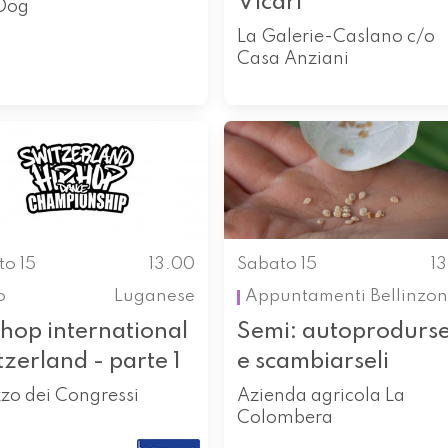
Vicari
oDog
La Galerie-Caslano c/o
Casa Anziani
to 15
13.00
Sabato 15
1
o
Luganese
Appuntamenti
Bellinzo
hop international
Semi: autoprodurse
zerland - parte 1
e scambiarseli
zo dei Congressi
Azienda agricola La
Colombera