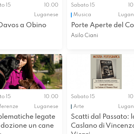
to 15
10.00
Sabato 15
1
Luganese
Musica
Lugan
Davos a Obino
Porte Aperte del C
Asilo Ciani
to 15
10.00
Sabato 15
1
ferenze
Luganese
Arte
Lugan
blematiche legate
Scatti dal Passato: l
'adozione un cane
Caslano di Vincenz