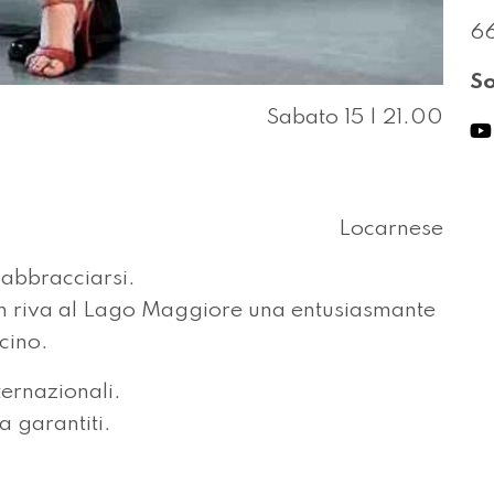
66
So
Sabato 15 | 21.00
Locarnese
 abbracciarsi.
e in riva al Lago Maggiore una entusiasmante
icino.
ternazionali.
 garantiti.