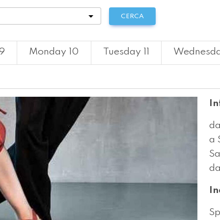
tà
CERCA
9
Monday 10
Tuesday 11
Wednesda
In
da
a 
S
da
In
Sp