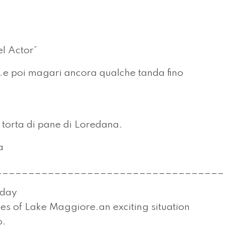
el Actor”
...e poi magari ancora qualche tanda fino
torta di pane di Loredana.
a
___________________________________
rday
es of Lake Maggiore.an exciting situation
o.