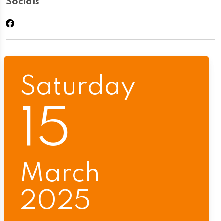
Socials
Saturday
15
March
2025