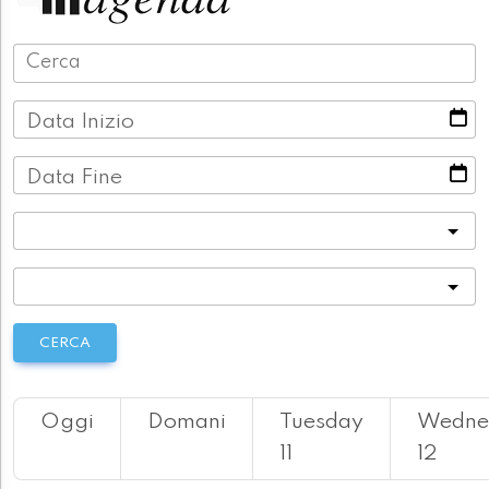
Data Inizio
Data Fine
Categoria
Località
CERCA
Oggi
Domani
Tuesday
Wedne
11
12