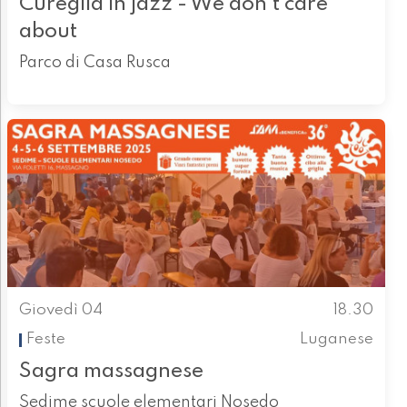
Cureglia in jazz - We don’t care
about
Parco di Casa Rusca
Giovedì 04
18.30
Feste
Luganese
Sagra massagnese
Sedime scuole elementari Nosedo