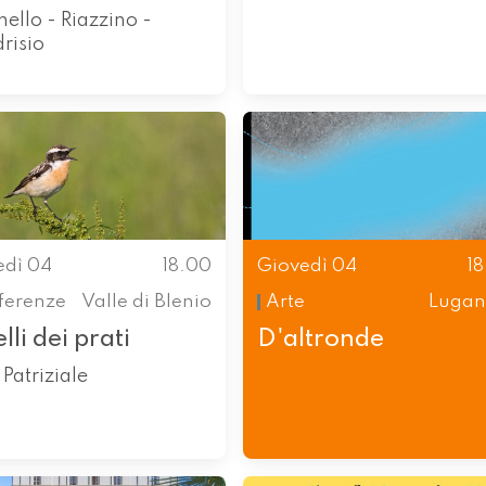
ello - Riazzino -
risio
edì 04
18.00
Giovedì 04
1
ferenze
Valle di Blenio
Arte
Lugan
lli dei prati
D'altronde
Patriziale