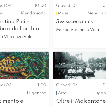
edì 04
10.00
Giovedì 04
1
ei
Mendrisiotto
Musei
Mendrisi
ntina Pini -
Swissceramics
brando l'occhio
Museo Vincenzo Vela
o Vincenzo Vela
edì 04
11.00
Giovedì 04
1
Luganese
Arte
Lugan
timento e
Oltre il Malcantone