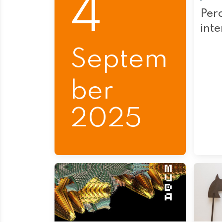
4
Perc
int
Septem
ber
2025