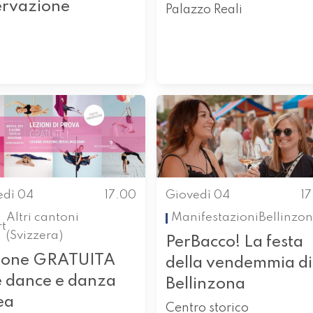
ervazione
Palazzo Reali
edì 04
17.00
Giovedì 04
1
Altri cantoni
Manifestazioni
Bellinzo
t
(Svizzera)
PerBacco! La festa
ione GRATUITA
della vendemmia di
e dance e danza
Bellinzona
ea
Centro storico