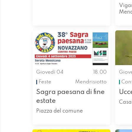
Vigan
Mend
Giovedì 04
18.00
Giov
Feste
Mendrisiotto
Con
Sagra paesana di fine
Ucce
estate
Casa 
Piazza del comune