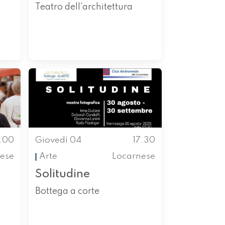
Teatro dell'architettura
7.00
Giovedì 04
17.30
nese
Arte
Locarnese
Solitudine
Bottega a corte