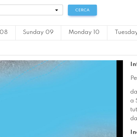
tà
CERCA
 08
Sunday 09
Monday 10
Tuesday
In
Pe
da
a 
tu
da
In