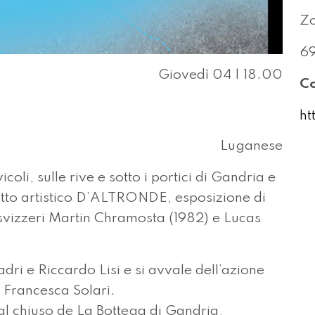
Zo
69
Giovedì 04 | 18.00
Co
ht
Luganese
oli, sulle rive e sotto i portici di Gandria e
etto artistico D’ALTRONDE, esposizione di
i svizzeri Martin Chramosta (1982) e Lucas
dri e Riccardo Lisi e si avvale dell’azione
i Francesca Solari.
 al chiuso de La Bottega di Gandria,