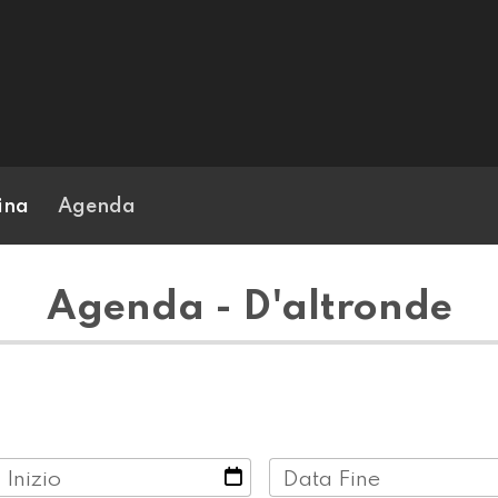
ina
Agenda
Agenda - D'altronde
 Inizio
Data Fine