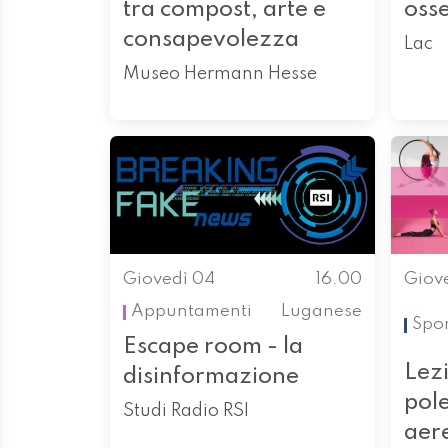
tra compost, arte e
oss
consapevolezza
Lac
Museo Hermann Hesse
Giovedì 04
16.00
Giov
Appuntamenti
Luganese
Spor
Escape room - la
Lez
disinformazione
pol
Studi Radio RSI
aer