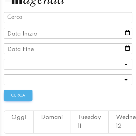
Data Inizio
Data Fine
Categoria
Località
CERCA
Oggi
Domani
Tuesday
Wedne
11
12