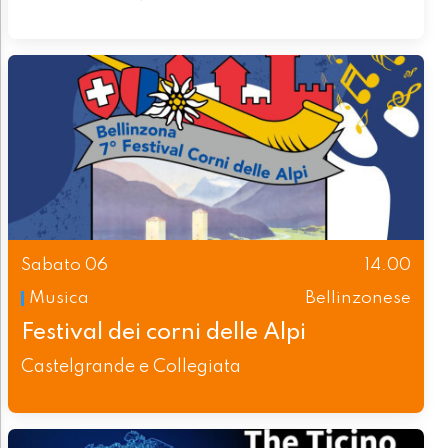
Sabato 06
14.00
Musica
Bellinzonese
Festival dei corni delle Alpi
Castelgrande e Collegiata