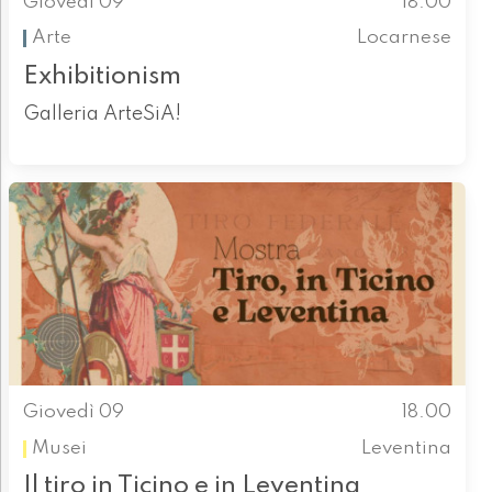
Giovedì 09
18.00
Arte
Locarnese
Exhibitionism
Galleria ArteSiA!
Giovedì 09
18.00
Musei
Leventina
Il tiro in Ticino e in Leventina