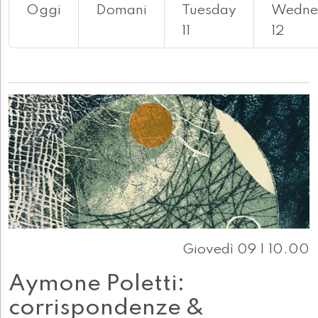
Oggi
Domani
Tuesday
Wedne
11
12
Giovedì 09 | 10.00
Aymone Poletti:
corrispondenze &