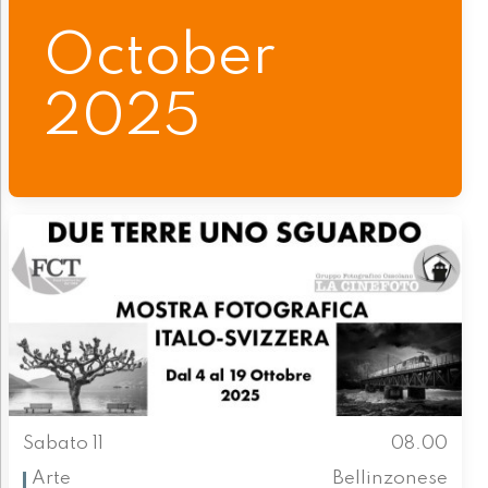
October
2025
Sabato 11
08.00
Arte
Bellinzonese