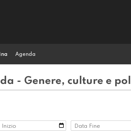
ina
Agenda
a - Genere, culture e pol
 Inizio
Data Fine