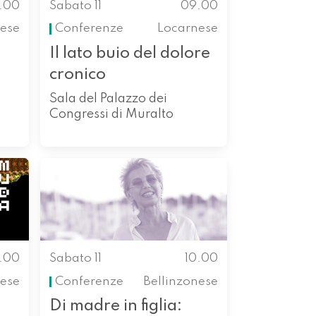
.00
Sabato 11
09.00
nese
Conferenze
Locarnese
Il lato buio del dolore
cronico
Sala del Palazzo dei
Congressi di Muralto
0.00
Sabato 11
10.00
nese
Conferenze
Bellinzonese
Di madre in figlia: