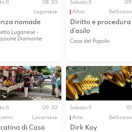
o 11
08.30
Sabato 11
09
Luganese
Altro
Bellinzo
enza nomade
Diritto e procedura
d’asilo
etto Luganese -
azione Diamante
Casa del Popolo
o 11
09.30
Sabato 11
1
atini
Locarnese
Arte
Bellinzo
catino di Casa
Dirk Koy