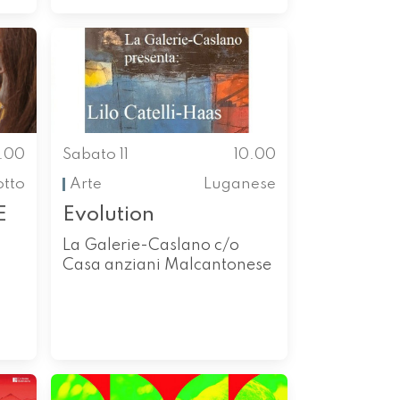
0.00
Sabato 11
10.00
otto
Arte
Luganese
E
Evolution
La Galerie-Caslano c/o
Casa anziani Malcantonese