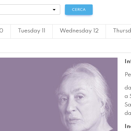
tà
CERCA
10
Tuesday 11
Wednesday 12
Thursd
In
Pe
da
a 
S
da
In