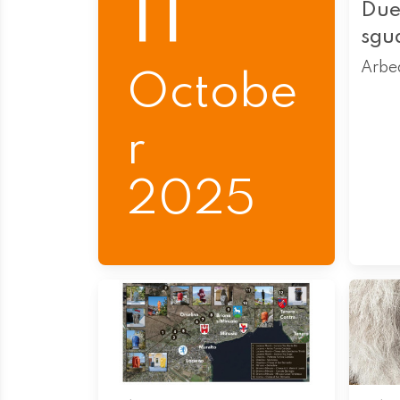
11
Due
sgu
Arbe
Octobe
r
2025