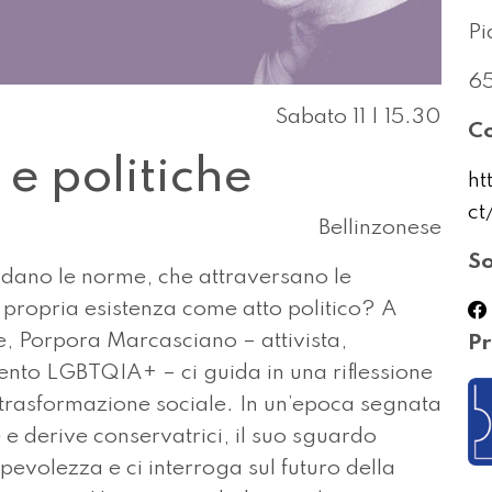
Pi
65
Sabato 11 | 15.30
Co
 e politiche
ht
ct
Bellinzonese
So
fidano le norme, che attraversano le
a propria esistenza come atto politico? A
le, Porpora Marcasciano – attivista,
Pr
ento LGBTQIA+ – ci guida in una riflessione
 e trasformazione sociale. In un’epoca segnata
e e derive conservatrici, il suo sguardo
pevolezza e ci interroga sul futuro della