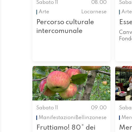
Sabato 11
08.00
Sabat
Arte
Locarnese
Arte
Percorso culturale
Ess
intercomunale
Canv
Fond
Sabato 11
09.00
Sabat
Manifestazioni
Bellinzonese
Merc
Fruttiamo! 80° dei
Mer