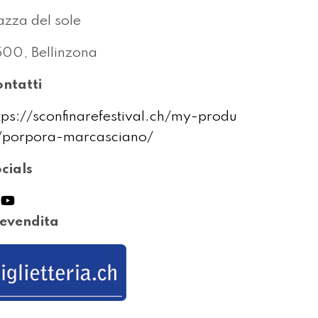
azza del sole
00, Bellinzona
ntatti
tps://sconfinarefestival.ch/my-produ
/porpora-marcasciano/
cials
evendita