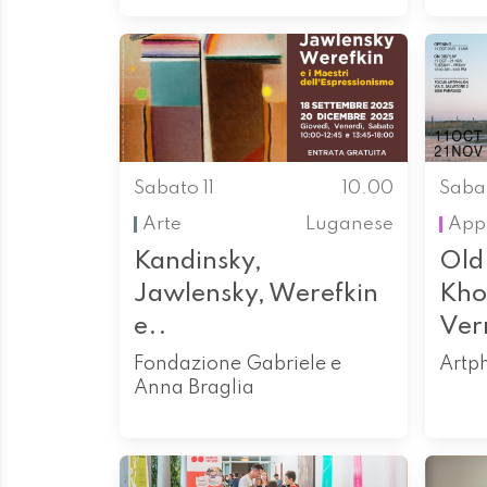
Sabato 11
10.00
Sabat
Arte
Luganese
App
Kandinsky,
Old
Jawlensky, Werefkin
Kho
e..
Ver
Fondazione Gabriele e
Artph
Anna Braglia