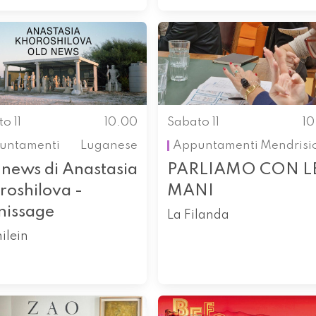
o 11
10.00
Sabato 11
1
untamenti
Luganese
Appuntamenti
Mendrisi
 news di Anastasia
PARLIAMO CON L
roshilova -
MANI
nissage
La Filanda
ilein