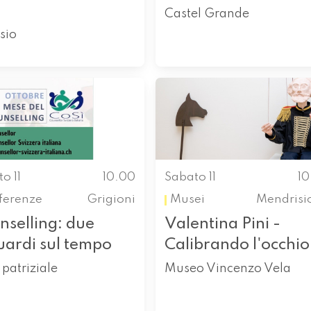
Castel Grande
sio
o 11
10.00
Sabato 11
1
ferenze
Grigioni
Musei
Mendrisi
nselling: due
Valentina Pini -
uardi sul tempo
Calibrando l'occhio
patriziale
Museo Vincenzo Vela