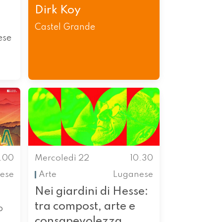
Dirk Koy
Castel Grande
ese
0.00
Mercoledì 22
10.30
nese
Arte
Luganese
Nei giardini di Hesse:
tra compost, arte e
o
consapevolezza