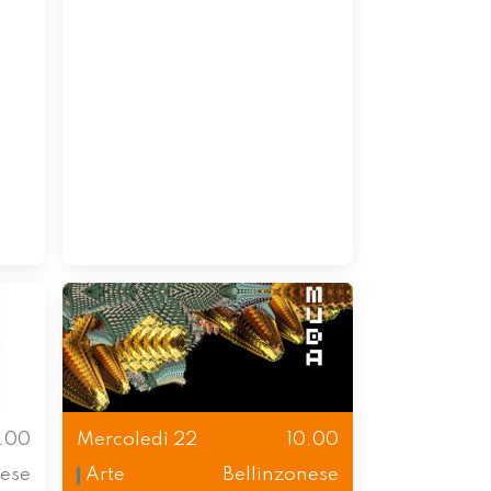
0.00
Mercoledì 22
10.00
ese
Arte
Bellinzonese