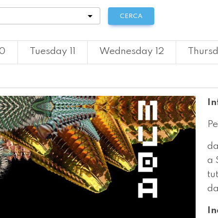
tà
CERCA
10
Tuesday 11
Wednesday 12
Thursd
In
Pe
da
a 
tu
da
In