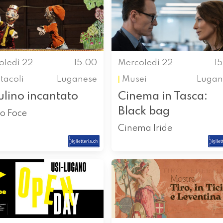
oledì 22
15.00
Mercoledì 22
1
tacoli
Luganese
Musei
Lugan
ulino incantato
Cinema in Tasca:
Black bag
ro Foce
Cinema Iride