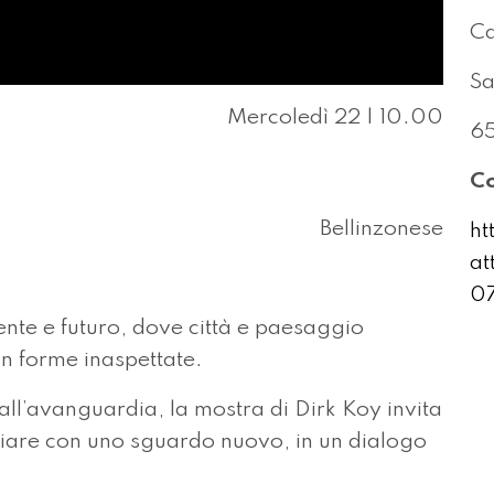
Ca
Sa
Mercoledì 22 | 10.00
65
Co
Bellinzonese
ht
at
07
nte e futuro, dove città e paesaggio
n forme inaspettate.
l all’avanguardia, la mostra di Dirk Koy invita
amiliare con uno sguardo nuovo, in un dialogo