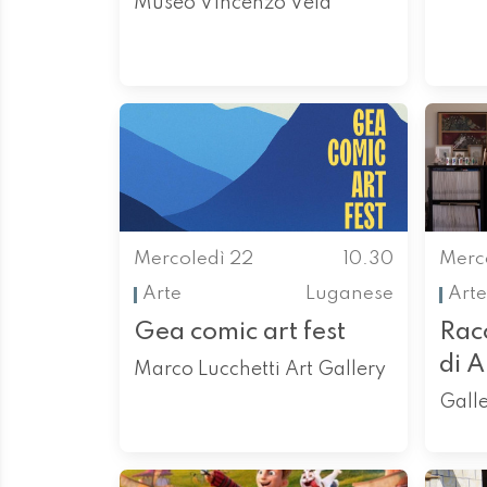
Museo Vincenzo Vela
Mercoledì 22
10.30
Merc
Arte
Luganese
Arte
Gea comic art fest
Racc
di 
Marco Lucchetti Art Gallery
Galle