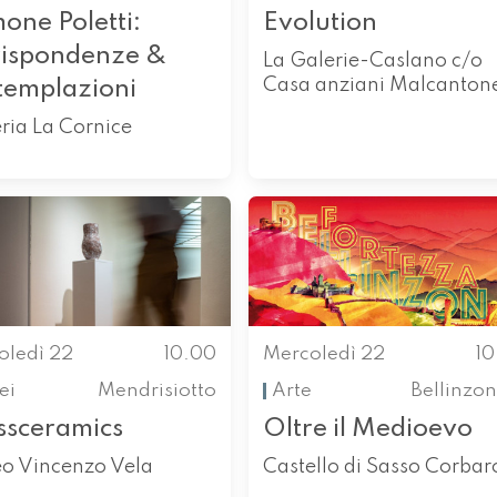
one Poletti:
Evolution
rispondenze &
La Galerie-Caslano c/o
Casa anziani Malcanton
templazioni
ria La Cornice
oledì 22
10.00
Mercoledì 22
1
ei
Mendrisiotto
Arte
Bellinzo
ssceramics
Oltre il Medioevo
o Vincenzo Vela
Castello di Sasso Corbar