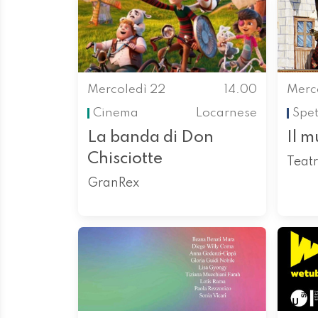
Mercoledì 22
14.00
Merc
Cinema
Locarnese
Spet
La banda di Don
Il m
Chisciotte
Teat
GranRex