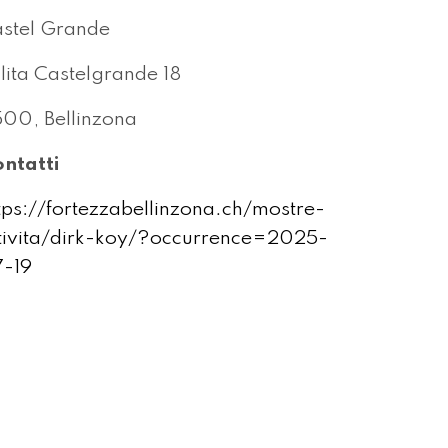
stel Grande
lita Castelgrande 18
00, Bellinzona
ntatti
tps://fortezzabellinzona.ch/mostre-
tivita/dirk-koy/?occurrence=2025-
-19