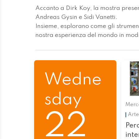
Accanto a Dirk Koy, la mostra presen
Andreas Gysin e Sidi Vanetti.
Insieme, esplorano come gli strumenti
nostra esperienza del mondo in modi 
Wedne
sday
Merc
22
Arte
Perc
int