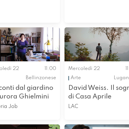
oledì 22
11.00
Mercoledì 22
1
Bellinzonese
Arte
Lugan
onti dal giardino
David Weiss. Il sog
Aurora Ghielmini
di Casa Aprile
ria Job
LAC