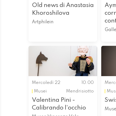
Old news di Anastasia
Aym
Khoroshilova
cor
con
Artphilein
Galle
Mercoledì 22
10.00
Merc
Musei
Mendrisiotto
Mus
Valentina Pini -
Swi
Calibrando l'occhio
Muse