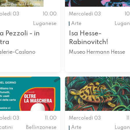
oledì 03
10.00
Mercoledì 03
1
Luganese
Arte
Lugan
 Pezzoli - in
Isa Hesse-
tra
Rabinovitch!
alerie-Caslano
Museo Hermann Hesse
oledì 03
11.00
Mercoledì 03
1
atini
Bellinzonese
Arte
Lugan