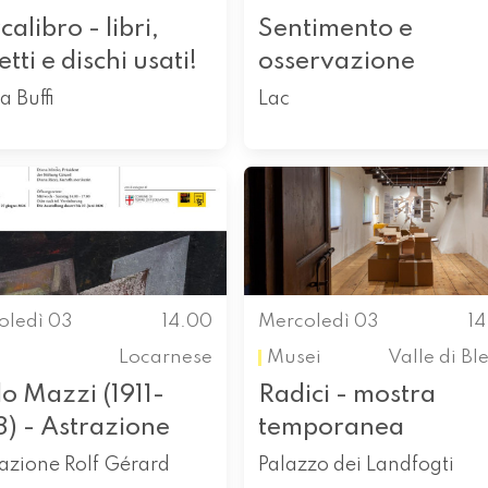
alibro - libri,
Sentimento e
tti e dischi usati!
osservazione
a Buffi
Lac
oledì 03
14.00
Mercoledì 03
1
Locarnese
Musei
Valle di Bl
o Mazzi (1911-
Radici - mostra
8) - Astrazione
temporanea
azione Rolf Gérard
Palazzo dei Landfogti