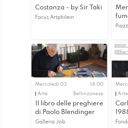
Costanza - by Sir Taki
Merc
fume
Focus Artphilein
Piazz
Mercoledì 03
14.00
Merc
Arte
Bellinzonese
Arte
Il libro delle preghiere
Carl
di Paolo Blendinger
198
Galleria Job
Fond