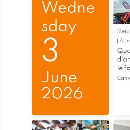
Wedne
sday
Merc
3
Arte
Qua
d'a
le f
June
Canv
2026