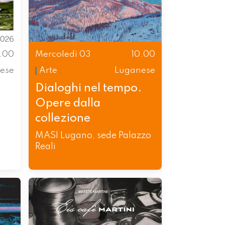
0.00
Mercoledì 03
10.00
ese
Arte
Luganese
Dialoghi nel tempo.
Opere dalla
collezione
MASI Lugano, sede Palazzo
Reali