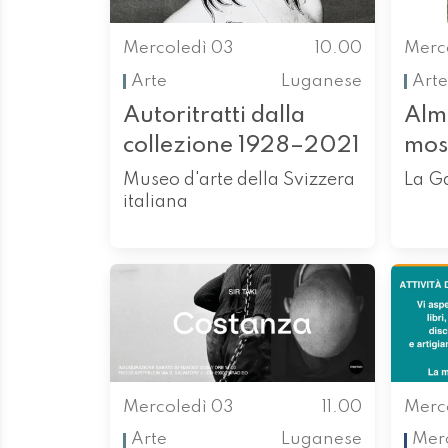
Mercoledì 03
10.00
Merc
Arte
Luganese
Arte
Autoritratti dalla
Alma
collezione 1928–2021
mos
Museo d'arte della Svizzera
La G
italiana
Mercoledì 03
11.00
Merc
Arte
Luganese
Merc