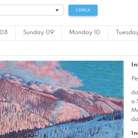
tà
CERCA
 08
Sunday 09
Monday 10
Tuesday
In
Pe
da
a 
Ma
da
In