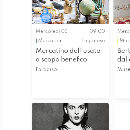
Mercoledì 03
09.00
Merc
Mercatini
Luganese
Mus
Mercatino dell'usato
Bert
a scopo benefico
dall
Paradiso
Muse