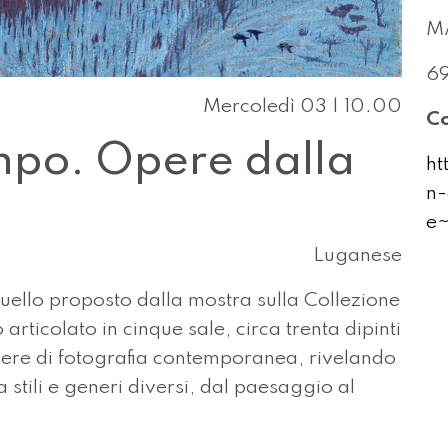
MA
6
Mercoledì 03 | 10.00
Co
mpo. Opere dalla
ht
n-
e~
Luganese
quello proposto dalla mostra sulla Collezione
rticolato in cinque sale, circa trenta dipinti
opere di fotografia contemporanea, rivelando
 stili e generi diversi, dal paesaggio al