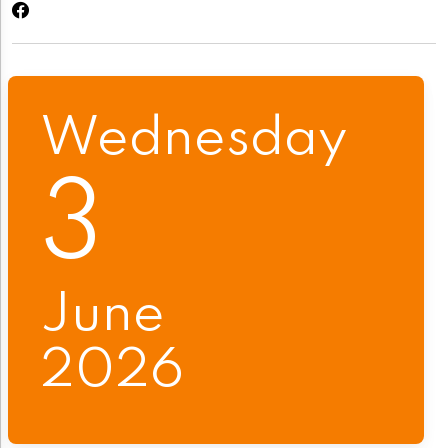
Wednesday
3
June
2026