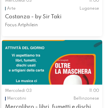
Mercoledì 03
11.00
Arte
Luganese
Costanza - by Sir Taki
Focus Artphilein
Mercoledì 03
11.00
Mercatini
Bellinzonese
Mercalibro - libri, fumetti e dischi