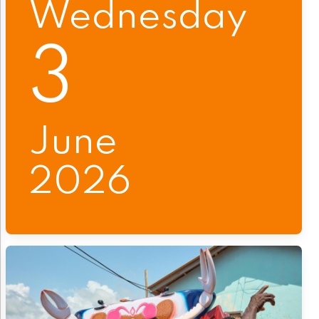
Wednesday
3
June
2026