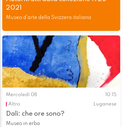
2021
Museo d'arte della Svizzera italiana
Mercoledì 08
10.15
Altro
Luganese
Dalì: che ore sono?
Museo in erba