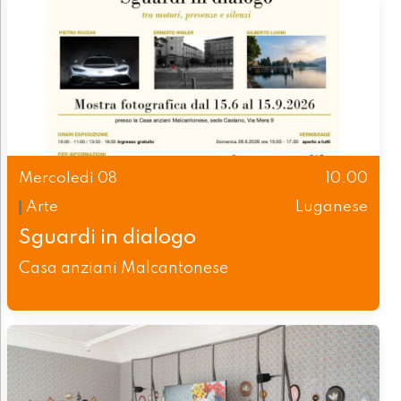
Mercoledì 08
10.00
Arte
Luganese
Sguardi in dialogo
Casa anziani Malcantonese