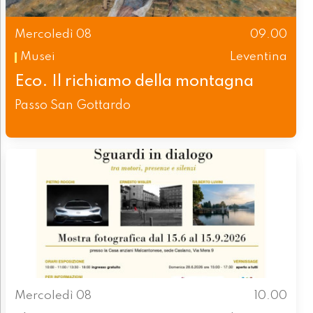
Mercoledì 08
09.00
Musei
Leventina
Eco. Il richiamo della montagna
Passo San Gottardo
Mercoledì 08
10.00