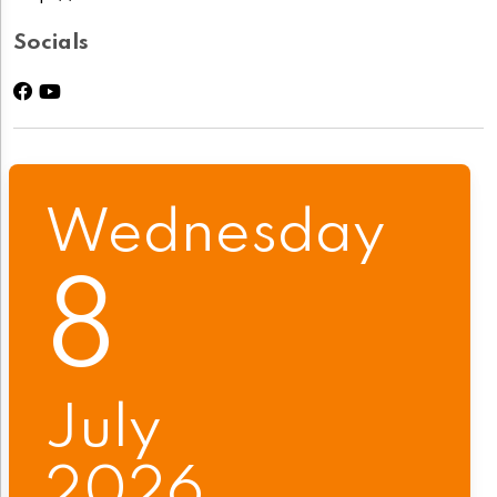
Socials
Wednesday
8
July
2026