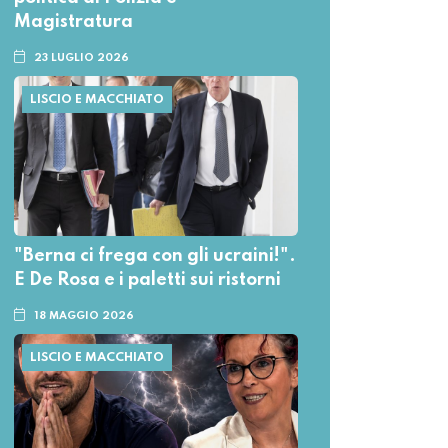
Magistratura
23 LUGLIO 2026
LISCIO E MACCHIATO
"Berna ci frega con gli ucraini!".
E De Rosa e i paletti sui ristorni
18 MAGGIO 2026
LISCIO E MACCHIATO