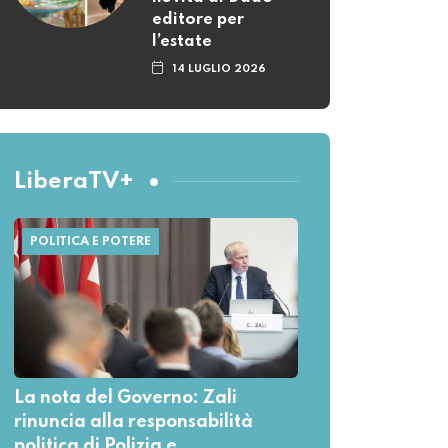
editore per
l’estate
14 LUGLIO 2026
LiberaTV+
POLITICA E POTERE
La nota del Governo: Zali
rinuncia alla responsabilità
politica di Polizia e