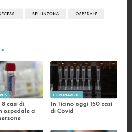
DECESSI
BELLINZONA
OSPEDALE
RUS
CORONAVIRUS
 8 casi di
In Ticino oggi 150 casi
n ospedale ci
di Covid
persone