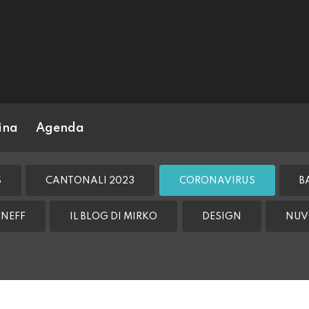
ina
Agenda
S
CANTONALI 2023
CORONAVIRUS
B
NEFF
IL BLOG DI MIRKO
DESIGN
NUV