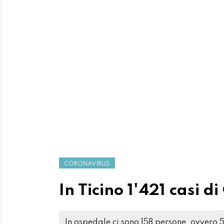
CORONAVIRUS
In Ticino 1'421 casi d
In ospedale ci sono 158 persone, ovvero 5 in