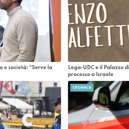
ca e società: "Serve la
Lega-UDC e il Palazzo di g
processo a Israele
CRONACA