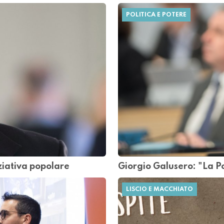
POLITICA E POTERE
iziativa popolare
Giorgio Galusero: "La Po
LISCIO E MACCHIATO