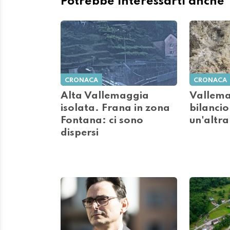
Potrebbe interessarti anche
CRONACA
CRONACA
Alta Vallemaggia
Vallema
isolata. Frana in zona
bilancio
Fontana: ci sono
un'altra
dispersi