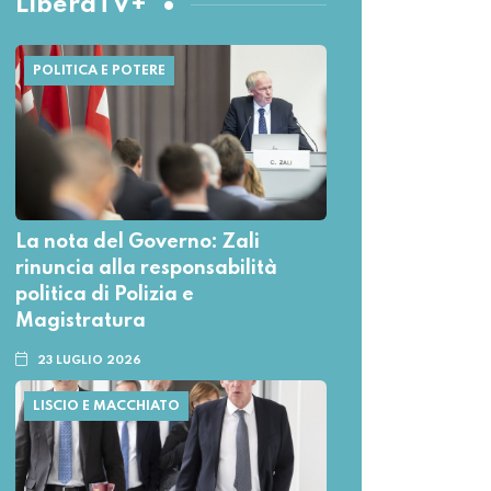
LiberaTV+
POLITICA E POTERE
La nota del Governo: Zali
rinuncia alla responsabilità
politica di Polizia e
Magistratura
23 LUGLIO 2026
LISCIO E MACCHIATO