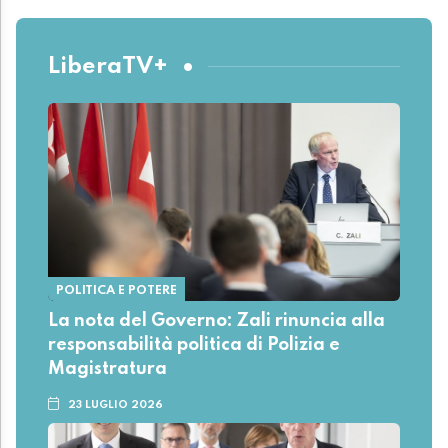
LiberaTV+
POLITICA E POTERE
La nota del Governo: Zali rinuncia alla
responsabilità politica di Polizia e
Magistratura
23 LUGLIO 2026