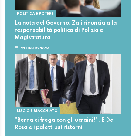
POLITICA E POTERE
La nota del Governo: Zali rinuncia alla
responsabilità politica di Polizia e
Magistratura
23 LUGLIO 2026
LISCIO E MACCHIATO
"Berna ci frega con gli ucraini!". E De
Rosa e i paletti sui ristorni