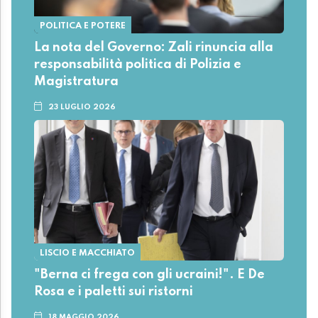
POLITICA E POTERE
La nota del Governo: Zali rinuncia alla
responsabilità politica di Polizia e
Magistratura
23 LUGLIO 2026
LISCIO E MACCHIATO
"Berna ci frega con gli ucraini!". E De
Rosa e i paletti sui ristorni
18 MAGGIO 2026