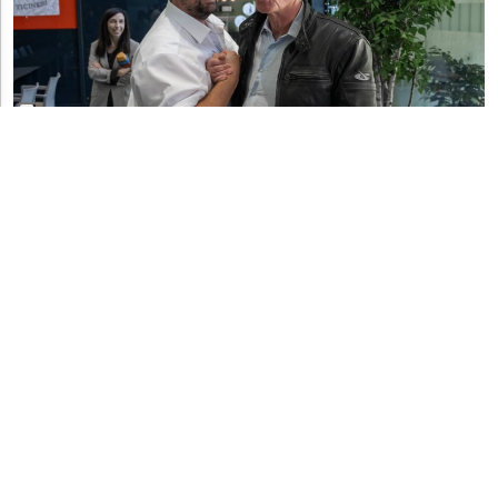
POLITICA E POTERE
La Lega contro Roma: "Il richiamo
dell'ambasciatore è un'ingerenza inaccettabile"