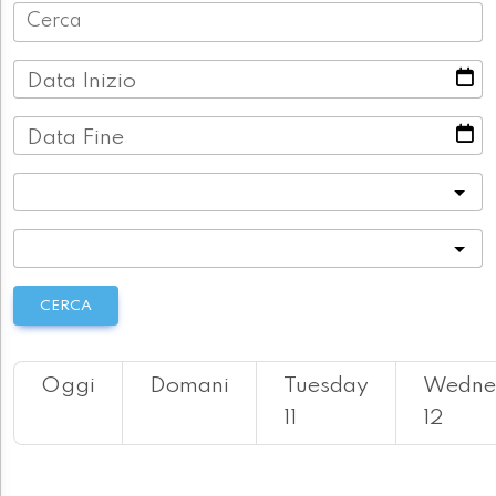
Data Inizio
Data Fine
Categoria
Località
CERCA
Oggi
Domani
Tuesday
Wedne
11
12