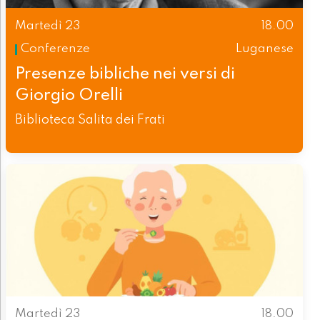
Martedì 23
18.00
Conferenze
Luganese
Presenze bibliche nei versi di
Giorgio Orelli
Biblioteca Salita dei Frati
Martedì 23
18.00