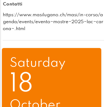
Contatti
https://www.masilugano.ch/masi/in-corso/a
genda/events/evento~mostre~2025~lac~car
ona~.html
Saturday
18
October